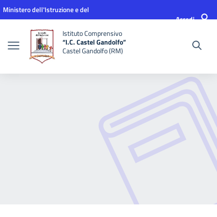
Vai ai contenuti
Vai al menu di navigazione
Vai al footer
Ministero dell'Istruzione e del
Accedi
Merito
Istituto Comprensivo
“I.C. Castel Gandolfo”
Castel Gandolfo (RM)