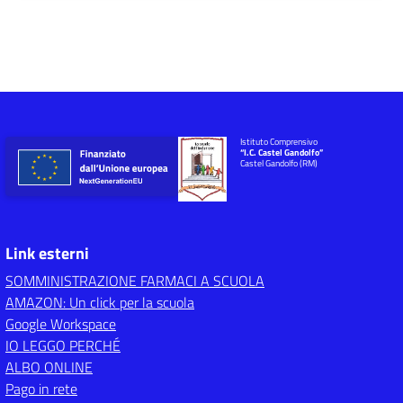
Istituto Comprensivo
“I.C. Castel Gandolfo”
Castel Gandolfo (RM)
Link esterni
SOMMINISTRAZIONE FARMACI A SCUOLA
AMAZON: Un click per la scuola
Google Workspace
IO LEGGO PERCHÉ
ALBO ONLINE
Pago in rete