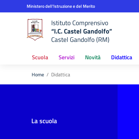
Vai ai contenuti
Vai al menu di navigazione
Vai al footer
Ministero dell'Istruzione e del Merito
Istituto Comprensivo
“I.C. Castel Gandolfo”
Castel Gandolfo (RM)
Scuola
Servizi
Novità
Didattica
Home
Didattica
La scuola