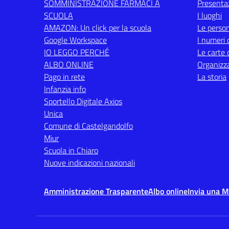
SOMMINISTRAZIONE FARMACI A
Presenta
SCUOLA
I luoghi
AMAZON: Un click per la scuola
Le perso
Google Workspace
I numeri 
IO LEGGO PERCHÉ
Le carte 
ALBO ONLINE
Organizz
Pago in rete
La storia
Infanzia info
Sportello Digitale Axios
Unica
Comune di Castelgandolfo
Miur
Scuola in Chiaro
Nuove indicazioni nazionali
Amministrazione Trasparente
Albo online
Invia una 