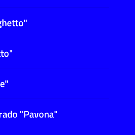
ghetto"
tto"
le"
grado "Pavona"