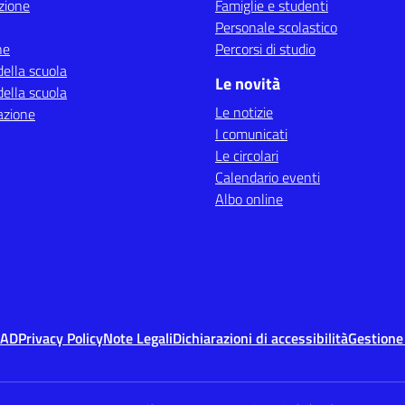
zione
Famiglie e studenti
Personale scolastico
ne
Percorsi di studio
della scuola
Le novità
della scuola
Le notizie
azione
I comunicati
Le circolari
Calendario eventi
Albo online
MAD
Privacy Policy
Note Legali
Dichiarazioni di accessibilità
Gestione