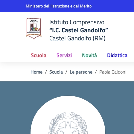
Vai ai contenuti
Vai al menu di navigazione
Vai al footer
Ministero dell'Istruzione e del Merito
Istituto Comprensivo
“I.C. Castel Gandolfo”
Castel Gandolfo (RM)
Scuola
Servizi
Novità
Didattica
Home
Scuola
Le persone
Paola Caldoni