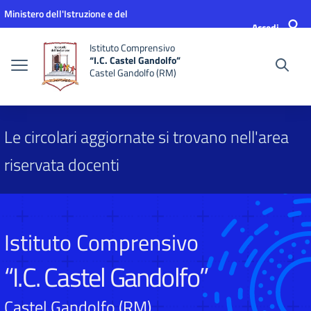
Vai ai contenuti
Vai al menu di navigazione
Vai al footer
Ministero dell'Istruzione e del
Accedi
Merito
Istituto Comprensivo
“I.C. Castel Gandolfo”
Castel Gandolfo (RM)
Le circolari aggiornate si trovano nell'area
riservata docenti
Istituto Comprensivo
“I.C. Castel Gandolfo”
Castel Gandolfo (RM)