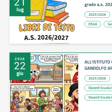
21
grado a.s. 2
lug
2025/2026
DSGA
Ge
2026
ALL'ISTITUT
22
GANDOLFO AR
giu
2025/2026
Docenti Scu
Docenti Scuola 