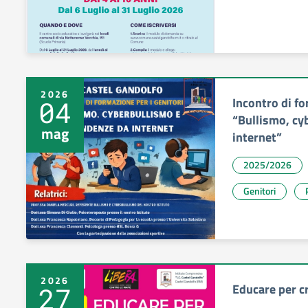
2026
Incontro di fo
04
“Bullismo, cy
mag
internet”
2025/2026
Genitori
2026
Educare per cr
27