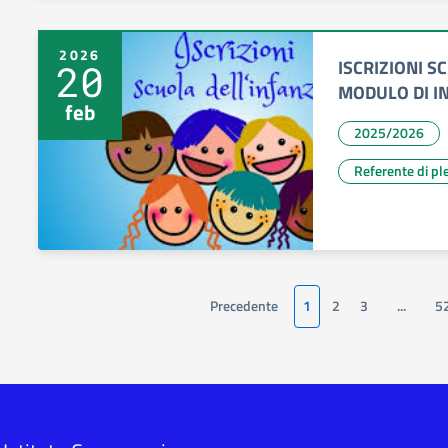
2026
ISCRIZIONI S
20
MODULO DI I
feb
2025/2026
Referente di pl
Precedente
1
2
3
...
5