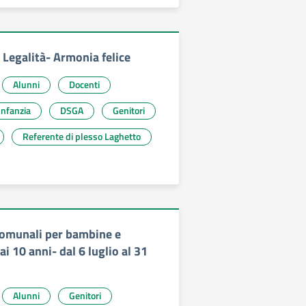
 Legalità- Armonia felice
Alunni
Docenti
ola Infanzia
DSGA
Genitori
Referente di plesso Laghetto
 comunali per bambine e
ai 10 anni- dal 6 luglio al 31
Alunni
Genitori