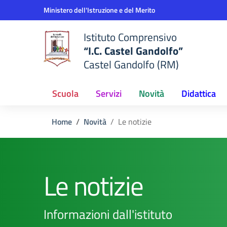
Vai ai contenuti
Vai al menu di navigazione
Vai al footer
Ministero dell'Istruzione e del Merito
Istituto Comprensivo
“I.C. Castel Gandolfo”
Castel Gandolfo (RM)
Scuola
Servizi
Novità
Didattica
Home
Novità
Le notizie
Le notizie
Informazioni dall'istituto