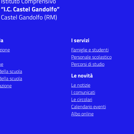
Istituto Comprensivo
“I.C. Castel Gandolfo”
Castel Gandolfo (RM)
la
I servizi
zione
Famiglie e studenti
Personale scolastico
ne
Percorsi di studio
della scuola
Le novità
della scuola
Le notizie
azione
I comunicati
Le circolari
Calendario eventi
Albo online