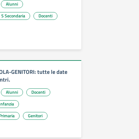
Alunni
° S Secondaria
Docenti
LA-GENITORI: tutte le date
ntri.
Alunni
Docenti
ola Infanzia
Primaria
Genitori