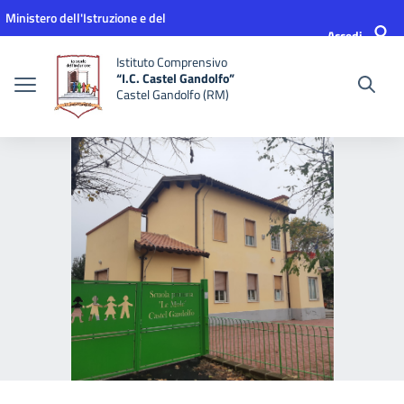
Vai ai contenuti
Vai al menu di navigazione
Vai al footer
Ministero dell'Istruzione e del
Accedi
Merito
Istituto Comprensivo
“I.C. Castel Gandolfo”
Castel Gandolfo (RM)