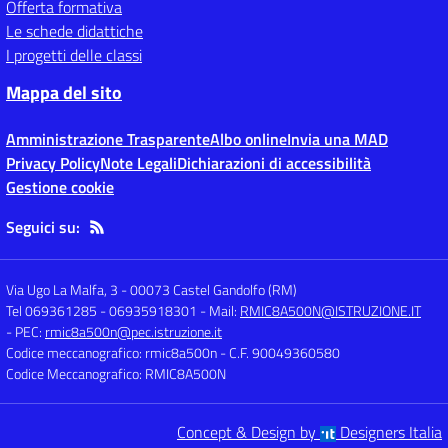
Offerta formativa
Le schede didattiche
I progetti delle classi
Mappa del sito
Amministrazione Trasparente
Albo online
Invia una MAD
Privacy Policy
Note Legali
Dichiarazioni di accessibilità
Gestione cookie
Seguici su:
Via Ugo La Malfa, 3
-
00073 Castel Gandolfo (RM)
Tel 069361285 - 06935918301
- Mail:
RMIC8A500N@ISTRUZIONE.IT
- PEC:
rmic8a500n@pec.istruzione.it
Codice meccanografico: rmic8a500n
- C.F. 90049360580
Codice Meccanografico: RMIC8A500N
Concept & Design by
Designers Italia