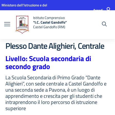
Vai ai contenuti
Vai al menu di navigazione
Vai al footer
Ministero dell'Istruzione e del
Accedi
Merito
Istituto Comprensivo
“I.C. Castel Gandolfo”
Castel Gandolfo (RM)
Plesso Dante Alighieri, Centrale
Livello: Scuola secondaria di
secondo grado
La Scuola Secondaria di Primo Grado “Dante
Alighieri”, con sede centrale a Castel Gandolfo e
una seconda sede a Pavona, è un luogo di
apprendimento e crescita per gli studenti che
intraprendono il loro percorso di istruzione
superiore