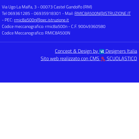
Via Ugo La Malfa, 3
-
00073 Castel Gandolfo (RM)
Tel 069361285 - 06935918301
- Mail:
RMIC8A500N@ISTRUZIONE.IT
- PEC:
rmic8a500n@pec.istruzione.it
Codice meccanografico: rmic8a500n
- C.F. 90049360580
Codice Meccanografico: RMIC8A500N
Concept & Design by
Designers Italia
Sito web realizzato con CMS
SCUOLASTICO