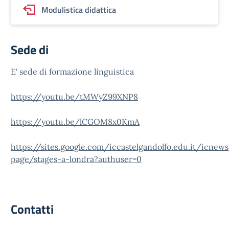
Modulistica didattica
Sede di
E' sede di formazione linguistica
https://youtu.be/tMWyZ99XNP8
https://youtu.be/lCGOM8x0KmA
https://sites.google.com/iccastelgandolfo.edu.it/icne
page/stages-a-londra?authuser=0
Contatti