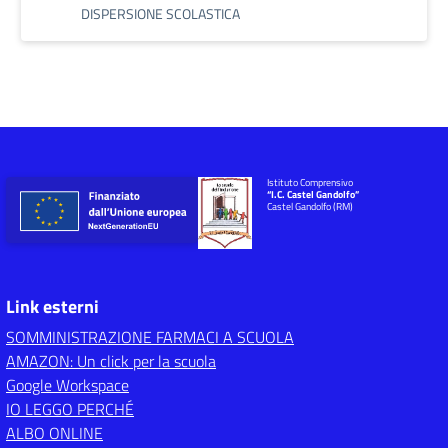
DISPERSIONE SCOLASTICA
Istituto Comprensivo
“I.C. Castel Gandolfo”
Castel Gandolfo (RM)
Link esterni
SOMMINISTRAZIONE FARMACI A SCUOLA
AMAZON: Un click per la scuola
Google Workspace
IO LEGGO PERCHÉ
ALBO ONLINE