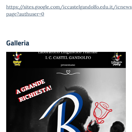
https://sites.google.com/iccastelgandolfo.edu.it/icne
page?authuser=0
Galleria