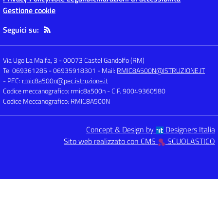
Gestione cookie
Seguici su:
Via Ugo La Malfa, 3
-
00073 Castel Gandolfo (RM)
Tel 069361285 - 06935918301
- Mail:
RMIC8A500N@ISTRUZIONE.IT
- PEC:
rmic8a500n@pec.istruzione.it
Codice meccanografico: rmic8a500n
- C.F. 90049360580
Codice Meccanografico: RMIC8A500N
Concept & Design by
Designers Italia
Sito web realizzato con CMS
SCUOLASTICO