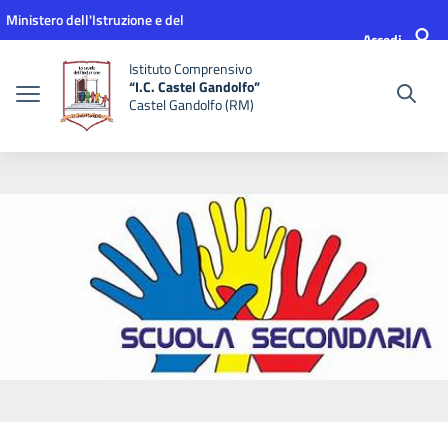
Vai ai contenuti
Vai al menu di navigazione
Vai al footer
Ministero dell'Istruzione e del
Accedi
Merito
Istituto Comprensivo
“I.C. Castel Gandolfo”
Castel Gandolfo (RM)