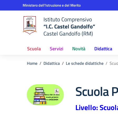
Vai ai contenuti
Vai al menu di navigazione
Vai al footer
Ministero dell'Istruzione e del Merito
Istituto Comprensivo
“I.C. Castel Gandolfo”
Castel Gandolfo (RM)
Scuola
Servizi
Novità
Didattica
Home
Didattica
Le schede didattiche
Scuo
Scuola P
Livello: Scuol