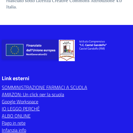
rilasciato sotto
Licenza Creative Commons Attribuzione 4.0
Italia.
Istituto Comprensivo
“I.C. Castel Gandolfo”
Castel Gandolfo (RM)
Link esterni
SOMMINISTRAZIONE FARMACI A SCUOLA
AMAZON: Un click per la scuola
Google Workspace
IO LEGGO PERCHÉ
ALBO ONLINE
Pago in rete
Infanzia info