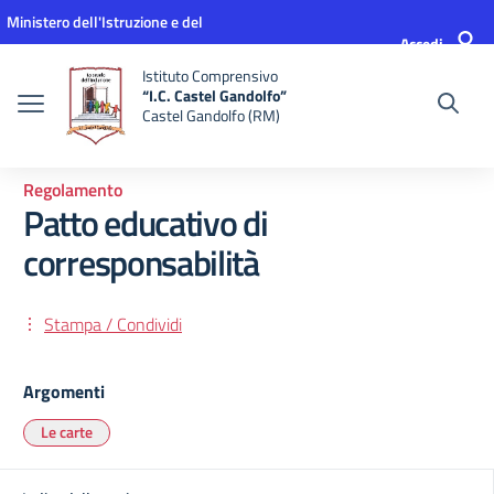
Vai ai contenuti
Vai al menu di navigazione
Vai al footer
Ministero dell'Istruzione e del
Accedi
Merito
Istituto Comprensivo
“I.C. Castel Gandolfo”
Castel Gandolfo (RM)
Regolamento
Patto educativo di
corresponsabilità
Stampa / Condividi
Argomenti
Le carte