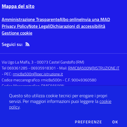
Mappa del sito
Amministrazione Trasparente
Albo online
Invia una MAD
Privacy Policy
Note Legali
Dichiarazioni di accessibilità
Gestione cookie
Seguici su:
Via Ugo La Malfa, 3
-
00073 Castel Gandolfo (RM)
Tel 069361285 - 06935918301
- Mail:
RMIC8A500N@ISTRUZIONE.IT
- PEC:
rmic8a500n@pec.istruzione.it
Codice meccanografico: rmic8a500n
- C.F. 90049360580
Codice Meccanografico: RMIC8A500N
Questo sito utilizza cookie tecnici per erogare i propri
servizi.
Per maggiori informazioni puoi leggere la
cookie
Concept & Design by
Designers Italia
policy
.
Sito web realizzato con CMS
SCUOLASTICO
DEI COOKIE
PREFERENZE
OK