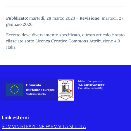
Pubblicato:
martedì, 28 marzo 2023
-
Revisione:
martedì, 27
gennaio 2026
Eccetto dove diversamente specificato, questo articolo è stato
rilasciato sotto
Licenza Creative Commons Attribuzione 4.0
Italia.
Istituto Comprensivo
“I.C. Castel Gandolfo”
Castel Gandolfo (RM)
Link esterni
SOMMINISTRAZIONE FARMACI A SCUOLA