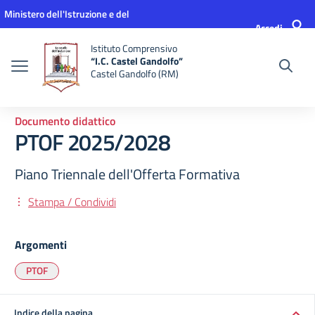
Vai ai contenuti
Vai al menu di navigazione
Vai al footer
Ministero dell'Istruzione e del
Accedi
Merito
Istituto Comprensivo
“I.C. Castel Gandolfo”
Castel Gandolfo (RM)
Documento didattico
PTOF 2025/2028
Piano Triennale dell'Offerta Formativa
Stampa / Condividi
Argomenti
PTOF
Indice della pagina