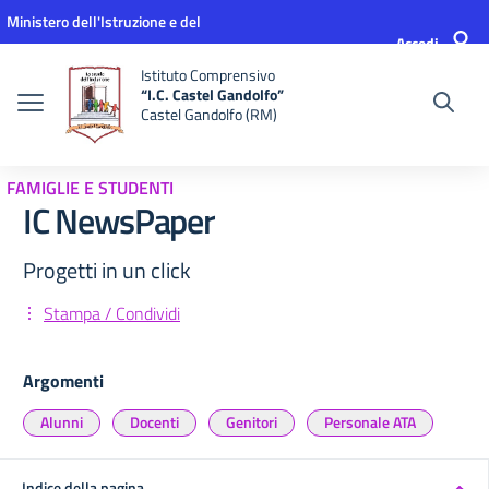
Vai ai contenuti
Vai al menu di navigazione
Vai al footer
Ministero dell'Istruzione e del
Accedi
Merito
Istituto Comprensivo
“I.C. Castel Gandolfo”
Castel Gandolfo (RM)
FAMIGLIE E STUDENTI
IC NewsPaper
Progetti in un click
Stampa / Condividi
Argomenti
Alunni
Docenti
Genitori
Personale ATA
Indice della pagina