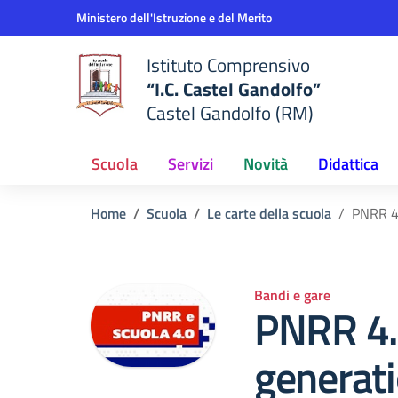
Vai ai contenuti
Vai al menu di navigazione
Vai al footer
Ministero dell'Istruzione e del Merito
Istituto Comprensivo
“I.C. Castel Gandolfo”
Castel Gandolfo (RM)
Scuola
Servizi
Novità
Didattica
Home
Scuola
Le carte della scuola
PNRR 4.
Bandi e gare
PNRR 4.
generati