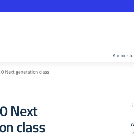
Amministra
0 Next generation class
0 Next
on class
A