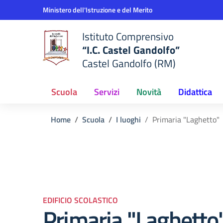
Vai ai contenuti
Vai al menu di navigazione
Vai al footer
Ministero dell'Istruzione e del Merito
Istituto Comprensivo
“I.C. Castel Gandolfo”
Castel Gandolfo (RM)
Scuola
Servizi
Novità
Didattica
Home
Scuola
I luoghi
Primaria "Laghetto"
EDIFICIO SCOLASTICO
Primaria "Laghetto