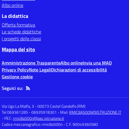
Albo online
La didattica
Offerta formativa
Le schede didattiche
I progetti delle classi
Mappa del sito
Amministrazione Trasparente
Albo online
Invia una MAD
Privacy Policy
Note Legali
Dichiarazioni di accessibilità
Gestione cookie
Seguici su:
Via Ugo La Malfa, 3
-
00073 Castel Gandolfo (RM)
Tel 069361285 - 06935918301
- Mail:
RMIC8A500N@ISTRUZIONE.IT
- PEC:
rmic8a500n@pec.istruzione.it
Codice meccanografico: rmic8a500n
- C.F. 90049360580