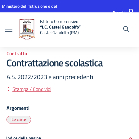
Vai ai contenuti
Vai al menu di navigazione
Vai al footer
Ministero dell'Istruzione e del
Accedi
Merito
Istituto Comprensivo
“I.C. Castel Gandolfo”
Castel Gandolfo (RM)
Contratto
Contrattazione scolastica
A.S. 2022/2023 e anni precedenti
Stampa / Condividi
Argomenti
Le carte
Indice della pagina