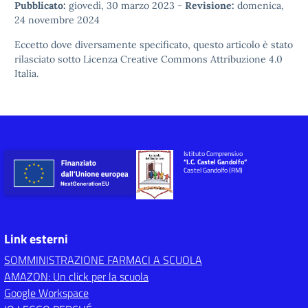
Pubblicato:
giovedì, 30 marzo 2023
-
Revisione:
domenica,
24 novembre 2024
Eccetto dove diversamente specificato, questo articolo è stato
rilasciato sotto
Licenza Creative Commons Attribuzione 4.0
Italia.
Istituto Comprensivo
“I.C. Castel Gandolfo”
Castel Gandolfo (RM)
Link esterni
SOMMINISTRAZIONE FARMACI A SCUOLA
AMAZON: Un click per la scuola
Google Workspace