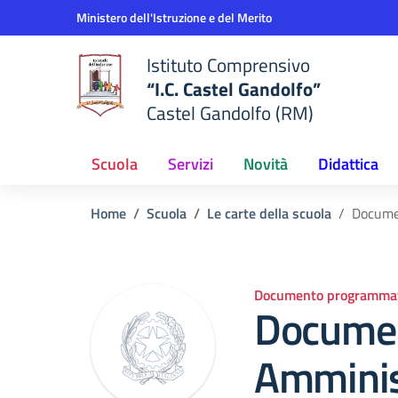
Vai ai contenuti
Vai al menu di navigazione
Vai al footer
Ministero dell'Istruzione e del Merito
Istituto Comprensivo
“I.C. Castel Gandolfo”
Castel Gandolfo (RM)
Scuola
Servizi
Novità
Didattica
Home
Scuola
Le carte della scuola
Docume
Documento programmat
Docume
Amminis