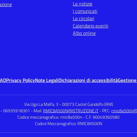
Le notizie
azione
I comunicati
Le circolari
Calendario eventi
Albo online
MAD
Privacy Policy
Note Legali
Dichiarazioni di accessibilità
Gestione
Via Ugo La Malfa, 3
-
00073 Castel Gandolfo (RM)
 - 06935918301
- Mail:
RMIC8A500N@ISTRUZIONE.IT
- PEC:
rmic8a500n@pe
Codice meccanografico: rmic8a500n
- C.F. 90049360580
Codice Meccanografico: RMIC8A500N