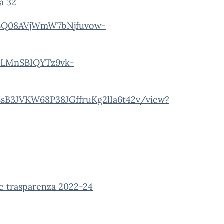
a 32
VhSQ08AVjWmW7bNjfuvow-
m6LMnSBIQYTz9vk-
BSsB3JVKW68P38JGffruKg2lIa6t42v/view?
 e trasparenza 2022-24