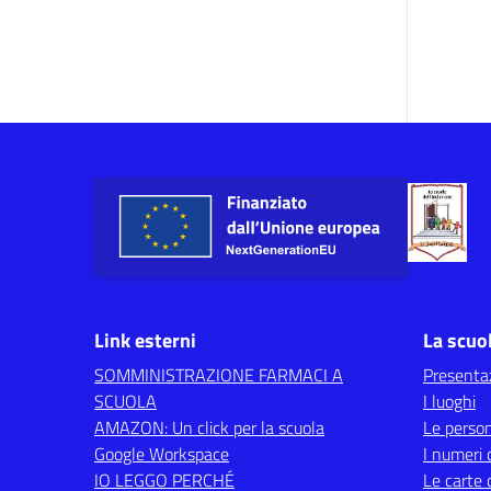
Link esterni
La scuo
SOMMINISTRAZIONE FARMACI A
Presenta
SCUOLA
I luoghi
AMAZON: Un click per la scuola
Le perso
Google Workspace
I numeri 
IO LEGGO PERCHÉ
Le carte 