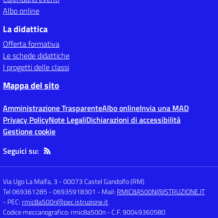
Albo online
La didattica
Offerta formativa
Le schede didattiche
I progetti delle classi
Mappa del sito
Amministrazione Trasparente
Albo online
Invia una MAD
Privacy Policy
Note Legali
Dichiarazioni di accessibilità
Gestione cookie
Seguici su:
Via Ugo La Malfa, 3
-
00073 Castel Gandolfo (RM)
Tel 069361285 - 06935918301
- Mail:
RMIC8A500N@ISTRUZIONE.IT
- PEC:
rmic8a500n@pec.istruzione.it
Codice meccanografico: rmic8a500n
- C.F. 90049360580