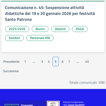
Comunicazione n. 45: Sospensione attività
didattiche del 19 e 20 gennaio 2026 per festività
Santo Patrono
2025/2026
Alunni
Docenti
DSGA
Genitori
Personale ATA
Precedente
1
...
3
4
5
6
7
...
45
Successiva
Totale comunicati: 398
Istituto Comprensivo
“I.C. Castel Gandolfo”