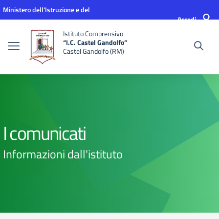
Vai ai contenuti
Vai al menu di navigazione
Vai al footer
Ministero dell'Istruzione e del
Accedi
Merito
Istituto Comprensivo
“I.C. Castel Gandolfo”
Castel Gandolfo (RM)
I comunicati
Informazioni dall'istituto