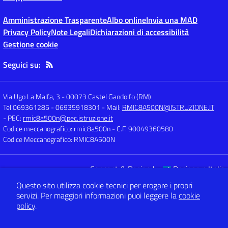
Amministrazione Trasparente
Albo online
Invia una MAD
Privacy Policy
Note Legali
Dichiarazioni di accessibilità
Gestione cookie
Seguici su:
Via Ugo La Malfa, 3
-
00073 Castel Gandolfo (RM)
Tel 069361285 - 06935918301
- Mail:
RMIC8A500N@ISTRUZIONE.IT
- PEC:
rmic8a500n@pec.istruzione.it
Codice meccanografico: rmic8a500n
- C.F. 90049360580
Codice Meccanografico: RMIC8A500N
Concept & Design by
Designers Italia
Sito web realizzato con CMS
SCUOLASTICO
Questo sito utilizza cookie tecnici per erogare i propri
servizi.
Per maggiori informazioni puoi leggere la
cookie
policy
.