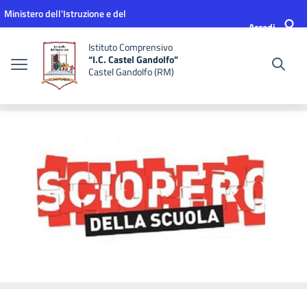
Vai ai contenuti
Vai al menu di navigazione
Vai al footer
Ministero dell'Istruzione e del
Accedi
Merito
Istituto Comprensivo
“I.C. Castel Gandolfo”
Castel Gandolfo (RM)