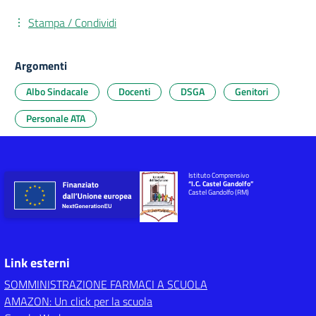
Stampa / Condividi
Argomenti
Albo Sindacale
Docenti
DSGA
Genitori
Personale ATA
Istituto Comprensivo
“I.C. Castel Gandolfo”
Castel Gandolfo (RM)
Link esterni
SOMMINISTRAZIONE FARMACI A SCUOLA
AMAZON: Un click per la scuola