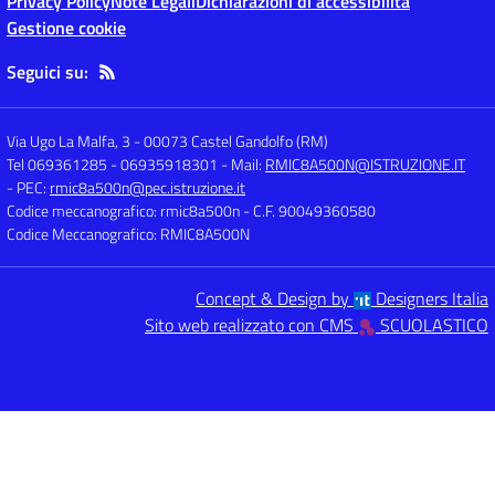
Privacy Policy
Note Legali
Dichiarazioni di accessibilità
Gestione cookie
Seguici su:
Via Ugo La Malfa, 3
-
00073 Castel Gandolfo (RM)
Tel 069361285 - 06935918301
- Mail:
RMIC8A500N@ISTRUZIONE.IT
- PEC:
rmic8a500n@pec.istruzione.it
Codice meccanografico: rmic8a500n
- C.F. 90049360580
Codice Meccanografico: RMIC8A500N
Concept & Design by
Designers Italia
Sito web realizzato con CMS
SCUOLASTICO