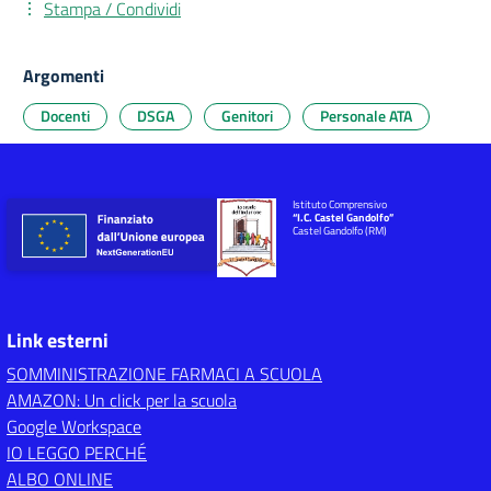
Stampa / Condividi
Argomenti
Docenti
DSGA
Genitori
Personale ATA
Istituto Comprensivo
“I.C. Castel Gandolfo”
Castel Gandolfo (RM)
Link esterni
SOMMINISTRAZIONE FARMACI A SCUOLA
AMAZON: Un click per la scuola
Google Workspace
IO LEGGO PERCHÉ
ALBO ONLINE