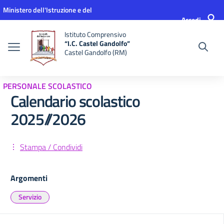
Vai ai contenuti
Vai al menu di navigazione
Vai al footer
Ministero dell'Istruzione e del
Accedi
Merito
Istituto Comprensivo
“I.C. Castel Gandolfo”
Castel Gandolfo (RM)
PERSONALE SCOLASTICO
Calendario scolastico
2025//2026
Stampa / Condividi
Argomenti
Servizio