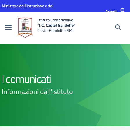
Vai ai contenuti
Vai al menu di navigazione
Vai al footer
Ministero dell'Istruzione e del
Accedi
Merito
Istituto Comprensivo
“I.C. Castel Gandolfo”
Castel Gandolfo (RM)
I comunicati
Informazioni dall'istituto