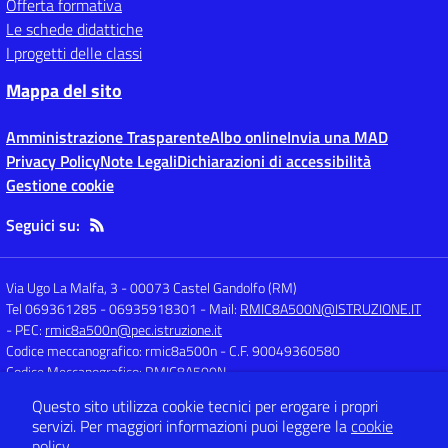
Offerta formativa
Le schede didattiche
I progetti delle classi
Mappa del sito
Amministrazione Trasparente
Albo online
Invia una MAD
Privacy Policy
Note Legali
Dichiarazioni di accessibilità
Gestione cookie
Seguici su:
Via Ugo La Malfa, 3
-
00073 Castel Gandolfo (RM)
Tel 069361285 - 06935918301
- Mail:
RMIC8A500N@ISTRUZIONE.IT
- PEC:
rmic8a500n@pec.istruzione.it
Codice meccanografico: rmic8a500n
- C.F. 90049360580
Codice Meccanografico: RMIC8A500N
Questo sito utilizza cookie tecnici per erogare i propri
servizi.
Per maggiori informazioni puoi leggere la
cookie
Concept & Design by
Designers Italia
policy
.