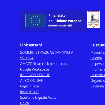
Link esterni
La scuo
SOMMINISTRAZIONE FARMACI A
Presenta
SCUOLA
I luoghi
AMAZON: Un click per la scuola
Le perso
Google Workspace
I numeri 
IO LEGGO PERCHÉ
Le carte 
ALBO ONLINE
Organizz
Pago in rete
La storia
Infanzia info
Sportello Digitale Axios
Unica