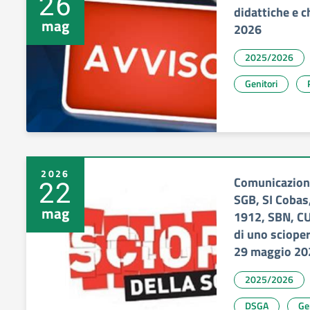
26
didattiche e c
mag
2026
2025/2026
Genitori
2026
Comunicazione
22
SGB, SI Cobas,
mag
1912, SBN, CU
di uno scioper
29 maggio 20
2025/2026
DSGA
Ge