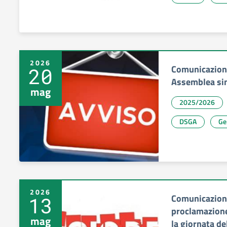
2026
Comunicazione
20
Assemblea si
mag
2025/2026
DSGA
Ge
2026
Comunicazione
13
proclamazione
mag
la giornata d