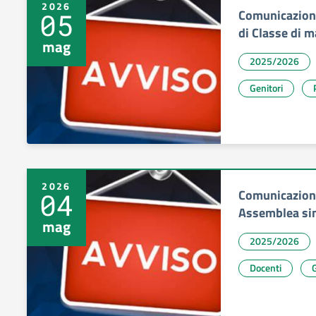
2026
Comunicazione
05
di Classe di m
mag
2025/2026
Genitori
2026
Comunicazione
04
Assemblea sin
mag
2025/2026
Docenti
G