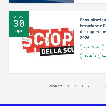
2026
Comunicazione
30
Istruzione e 
apr
di sciopero pe
2026.
2025/2026
DSGA
Ge
Precedente
1
2
3
4
...