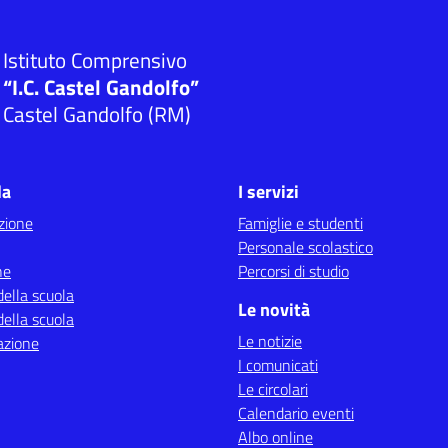
Istituto Comprensivo
“I.C. Castel Gandolfo”
Castel Gandolfo (RM)
la
I servizi
zione
Famiglie e studenti
Personale scolastico
ne
Percorsi di studio
della scuola
Le novità
della scuola
Le notizie
azione
I comunicati
Le circolari
Calendario eventi
Albo online