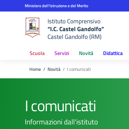
Vai ai contenuti
Vai al menu di navigazione
Vai al footer
Ministero dell'Istruzione e del Merito
Istituto Comprensivo
“I.C. Castel Gandolfo”
Castel Gandolfo (RM)
Scuola
Servizi
Novità
Didattica
Home
Novità
I comunicati
I comunicati
Informazioni dall'istituto