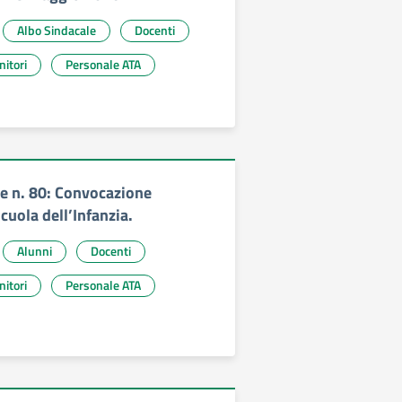
Albo Sindacale
Docenti
nitori
Personale ATA
 n. 80: Convocazione
cuola dell’Infanzia.
Alunni
Docenti
nitori
Personale ATA