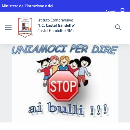
Vai ai contenuti
Vai al menu di navigazione
Vai al footer
Ministero dell'Istruzione e del
Accedi
Merito
Istituto Comprensivo
“I.C. Castel Gandolfo”
Castel Gandolfo (RM)