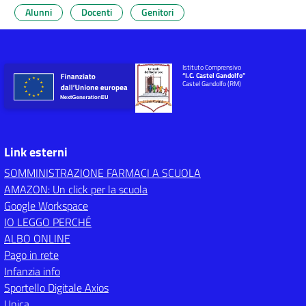
Alunni
Docenti
Genitori
Istituto Comprensivo
“I.C. Castel Gandolfo”
Castel Gandolfo (RM)
Link esterni
SOMMINISTRAZIONE FARMACI A SCUOLA
AMAZON: Un click per la scuola
Google Workspace
IO LEGGO PERCHÉ
ALBO ONLINE
Pago in rete
Infanzia info
Sportello Digitale Axios
Unica