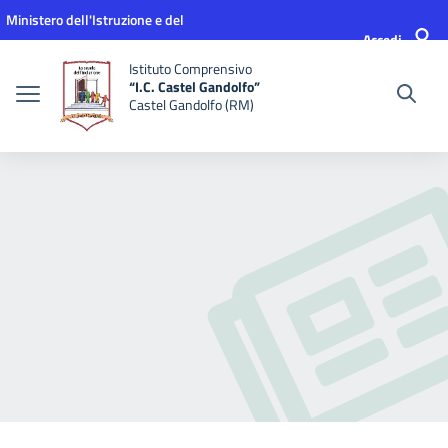
Vai ai contenuti
Vai al menu di navigazione
Vai al footer
Ministero dell'Istruzione e del
Accedi
Merito
Istituto Comprensivo
“I.C. Castel Gandolfo”
Castel Gandolfo (RM)