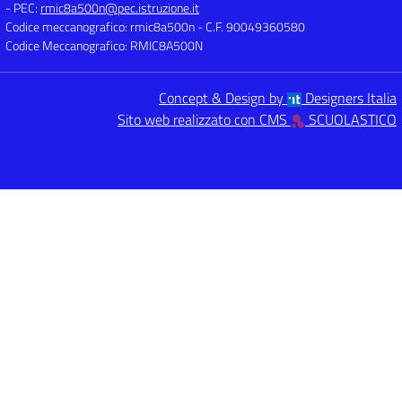
- PEC:
rmic8a500n@pec.istruzione.it
Codice meccanografico: rmic8a500n
- C.F. 90049360580
Codice Meccanografico: RMIC8A500N
Concept & Design by
Designers Italia
Sito web realizzato con CMS
SCUOLASTICO