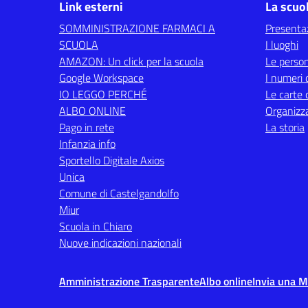
Link esterni
La scuo
SOMMINISTRAZIONE FARMACI A
Presenta
SCUOLA
I luoghi
AMAZON: Un click per la scuola
Le perso
Google Workspace
I numeri 
IO LEGGO PERCHÉ
Le carte 
ALBO ONLINE
Organizz
Pago in rete
La storia
Infanzia info
Sportello Digitale Axios
Unica
Comune di Castelgandolfo
Miur
Scuola in Chiaro
Nuove indicazioni nazionali
Amministrazione Trasparente
Albo online
Invia una 