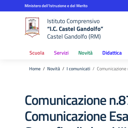
Vai ai contenuti
Vai al menu di navigazione
Vai al footer
Ministero dell'Istruzione e del Merito
Istituto Comprensivo
“I.C. Castel Gandolfo”
Castel Gandolfo (RM)
Scuola
Servizi
Novità
Didattica
Home
Novità
I comunicati
Comunicazione n.
Comunicazione n.8
Comunicazione Esa