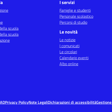
la
I servizi
zione
Famiglie e studenti
Personale scolastico
ne
Percorsi di studio
della scuola
Le novità
della scuola
Le notizie
azione
I comunicati
Le circolari
Calendario eventi
Albo online
MAD
Privacy Policy
Note Legali
Dichiarazioni di accessibilità
Gestione