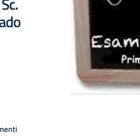
 Sc.
rado
menti