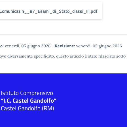
Comunicaz.n__87_Esami_di_Stato_classi_III.pdf
o:
venerdì, 05 giugno 2026
-
Revisione:
venerdì, 05 giugno 2026
ove diversamente specificato, questo articolo è stato rilasciato sotto
Istituto Comprensivo
“I.C. Castel Gandolfo”
Castel Gandolfo (RM)