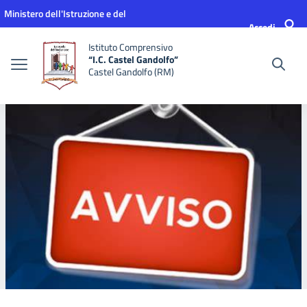
Vai ai contenuti
Vai al menu di navigazione
Vai al footer
Ministero dell'Istruzione e del
Accedi
Merito
Istituto Comprensivo
“I.C. Castel Gandolfo”
Castel Gandolfo (RM)