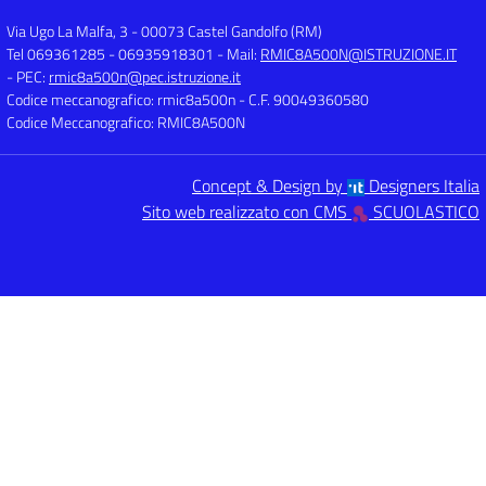
Via Ugo La Malfa, 3
-
00073 Castel Gandolfo (RM)
Tel 069361285 - 06935918301
- Mail:
RMIC8A500N@ISTRUZIONE.IT
- PEC:
rmic8a500n@pec.istruzione.it
Codice meccanografico: rmic8a500n
- C.F. 90049360580
Codice Meccanografico: RMIC8A500N
Concept & Design by
Designers Italia
Sito web realizzato con CMS
SCUOLASTICO