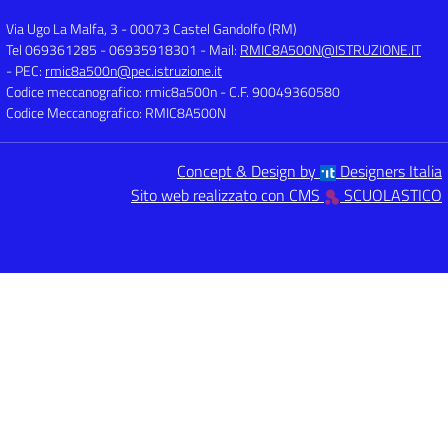
Via Ugo La Malfa, 3
-
00073 Castel Gandolfo (RM)
Tel 069361285 - 06935918301
- Mail:
RMIC8A500N@ISTRUZIONE.IT
- PEC:
rmic8a500n@pec.istruzione.it
Codice meccanografico: rmic8a500n
- C.F. 90049360580
Codice Meccanografico: RMIC8A500N
Concept & Design by
Designers Italia
Sito web realizzato con CMS
SCUOLASTICO