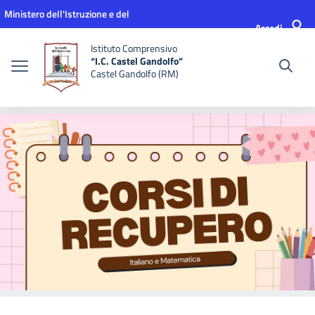
Vai ai contenuti
Vai al menu di navigazione
Vai al footer
Ministero dell'Istruzione e del
Accedi
Merito
Istituto Comprensivo
“I.C. Castel Gandolfo”
Castel Gandolfo (RM)