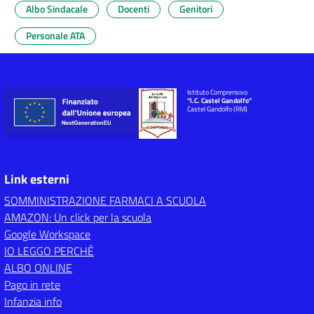
Albo Sindacale
Docenti
Genitori
Personale ATA
Istituto Comprensivo
“I.C. Castel Gandolfo”
Castel Gandolfo (RM)
Link esterni
SOMMINISTRAZIONE FARMACI A SCUOLA
AMAZON: Un click per la scuola
Google Workspace
IO LEGGO PERCHÉ
ALBO ONLINE
Pago in rete
Infanzia info