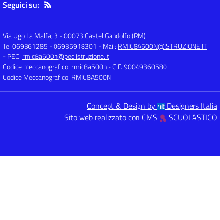
Seguici su:
Via Ugo La Malfa, 3
-
00073 Castel Gandolfo (RM)
Tel 069361285 - 06935918301
- Mail:
RMIC8A500N@ISTRUZIONE.IT
- PEC:
rmic8a500n@pec.istruzione.it
Codice meccanografico: rmic8a500n
- C.F. 90049360580
Codice Meccanografico: RMIC8A500N
Concept & Design by
Designers Italia
Sito web realizzato con CMS
SCUOLASTICO