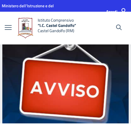
Vai ai contenuti
Vai al menu di navigazione
Vai al footer
Ministero dell'Istruzione e del
Accedi
Merito
Istituto Comprensivo
“I.C. Castel Gandolfo”
Castel Gandolfo (RM)