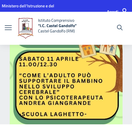
Vai ai contenuti
Vai al menu di navigazione
Vai al footer
Ministero dell'Istruzione e del
Accedi
Merito
Istituto Comprensivo
“I.C. Castel Gandolfo”
Castel Gandolfo (RM)