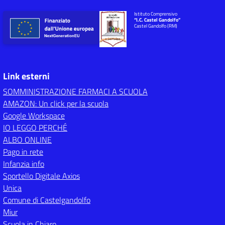
Istituto Comprensivo
“I.C. Castel Gandolfo”
Castel Gandolfo (RM)
Link esterni
SOMMINISTRAZIONE FARMACI A SCUOLA
AMAZON: Un click per la scuola
Google Workspace
IO LEGGO PERCHÉ
ALBO ONLINE
Pago in rete
Infanzia info
Sportello Digitale Axios
Unica
Comune di Castelgandolfo
Miur
Scuola in Chiaro