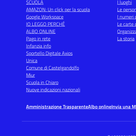
SCUOLA
I luoghi
AMAZON: Un click per la scuola
Le perso
Google Workspace
I numeri 
IO LEGGO PERCHÉ
Le carte 
ALBO ONLINE
Organizz
Pago in rete
La storia
Infanzia info
Sportello Digitale Axios
Unica
Comune di Castelgandolfo
Miur
Scuola in Chiaro
Nuove indicazioni nazionali
Amministrazione Trasparente
Albo online
Invia una 