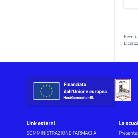
Eccetto
Licenz
Link esterni
La scuo
SOMMINISTRAZIONE FARMACI A
Presenta