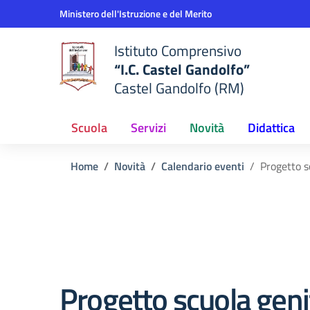
Vai ai contenuti
Vai al menu di navigazione
Vai al footer
Ministero dell'Istruzione e del Merito
Istituto Comprensivo
“I.C. Castel Gandolfo”
Castel Gandolfo (RM)
Scuola
Servizi
Novità
Didattica
Home
Novità
Calendario eventi
Progetto s
Progetto scuola geni