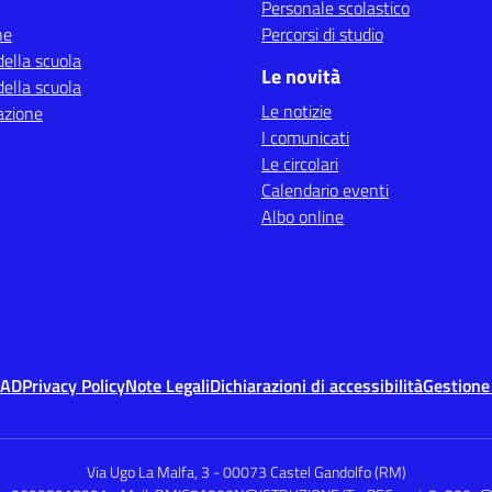
Personale scolastico
ne
Percorsi di studio
della scuola
Le novità
della scuola
Le notizie
azione
I comunicati
Le circolari
Calendario eventi
Albo online
MAD
Privacy Policy
Note Legali
Dichiarazioni di accessibilità
Gestione
Via Ugo La Malfa, 3
-
00073 Castel Gandolfo (RM)