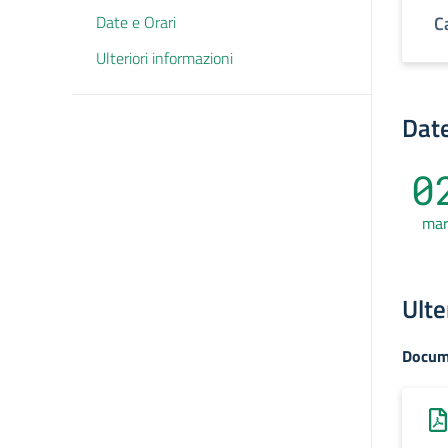
Date e Orari
C
Ulteriori informazioni
Date
0
ma
Ulte
Docum