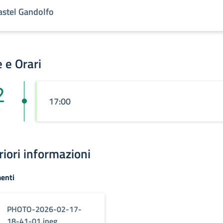
astel Gandolfo
 e Orari
2
17:00
r
riori informazioni
enti
PHOTO-2026-02-17-
18-41-01.jpeg