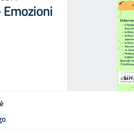
i- Emozioni
'è
go