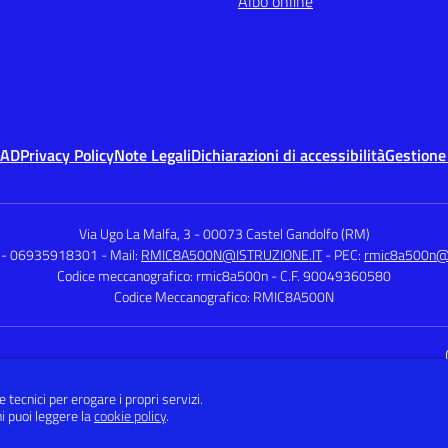
Albo online
MAD
Privacy Policy
Note Legali
Dichiarazioni di accessibilità
Gestione
Via Ugo La Malfa, 3
-
00073 Castel Gandolfo (RM)
 - 06935918301
- Mail:
RMIC8A500N@ISTRUZIONE.IT
- PEC:
rmic8a500n@pe
Codice meccanografico: rmic8a500n
- C.F. 90049360580
Codice Meccanografico: RMIC8A500N
Sito w
e tecnici per erogare i propri servizi.
i puoi leggere la
cookie policy
.