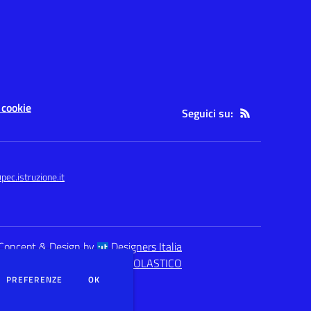
 cookie
Seguici su:
c.istruzione.it
Concept & Design by
Designers Italia
eb realizzato con CMS
SCUOLASTICO
DEI COOKIE
PREFERENZE
OK