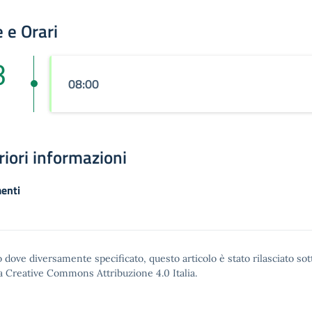
 e Orari
3
08:00
riori informazioni
enti
 dove diversamente specificato, questo articolo è stato rilasciato sot
a Creative Commons Attribuzione 4.0
Italia.