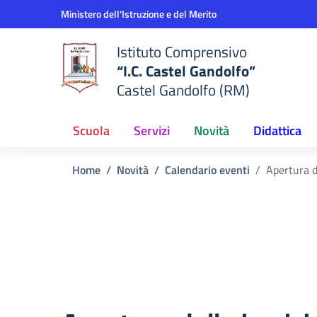
Vai ai contenuti
Vai al menu di navigazione
Vai al footer
Ministero dell'Istruzione e del Merito
Istituto Comprensivo
“I.C. Castel Gandolfo”
Castel Gandolfo (RM)
Scuola
Servizi
Novità
Didattica
Home
Novità
Calendario eventi
Apertura de