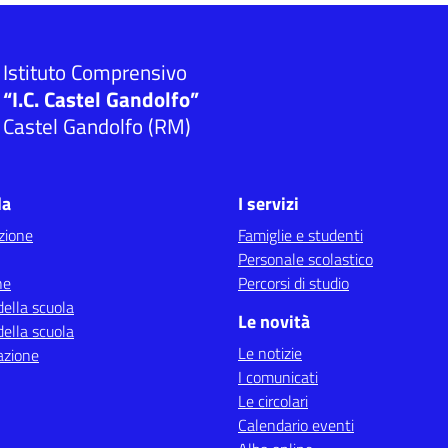
Istituto Comprensivo
“I.C. Castel Gandolfo”
Castel Gandolfo (RM)
la
I servizi
zione
Famiglie e studenti
Personale scolastico
ne
Percorsi di studio
della scuola
Le novità
della scuola
Le notizie
azione
I comunicati
Le circolari
Calendario eventi