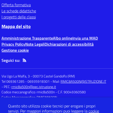
Offerta formativa
Le schede didattiche
I progetti delle classi
Mappa del sito
Amministrazione Trasparente
Albo online
Invia una MAD
Privacy Policy
Note Legali
Dichiarazioni di accessibilità
Gestione cookie
Seguici su:
Via Ugo La Malfa, 3
-
00073 Castel Gandolfo (RM)
Tel 069361285 - 06935918301
- Mail:
RMIC8A500N@ISTRUZIONE.IT
- PEC:
rmic8a500n@pec.istruzione.it
Codice meccanografico: rmic8a500n
- C.F. 90049360580
Codice Meccanografico: RMIC8A500N
Questo sito utilizza cookie tecnici per erogare i propri
servizi.
Per maggiori informazioni puoi leggere la
cookie
Concept & Design by
Designers Italia