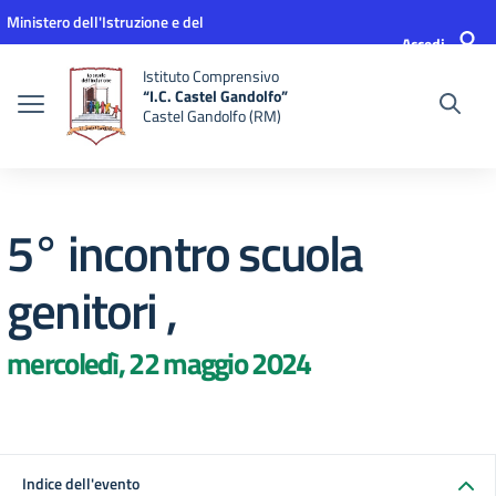
Vai ai contenuti
Vai al menu di navigazione
Vai al footer
Ministero dell'Istruzione e del
Accedi
Merito
Istituto Comprensivo
“I.C. Castel Gandolfo”
Castel Gandolfo (RM)
5° incontro scuola
genitori ,
mercoledì, 22 maggio 2024
Indice dell'evento