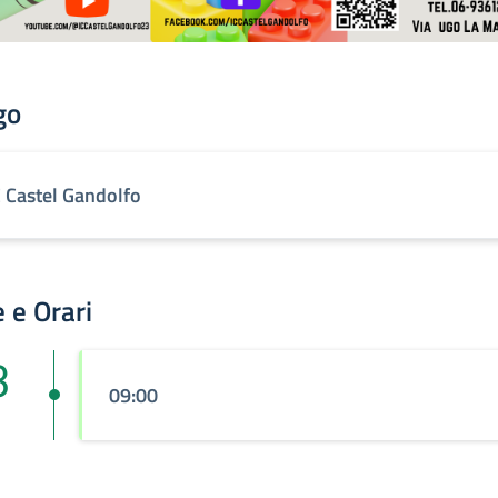
go
C Castel Gandolfo
 e Orari
3
09:00