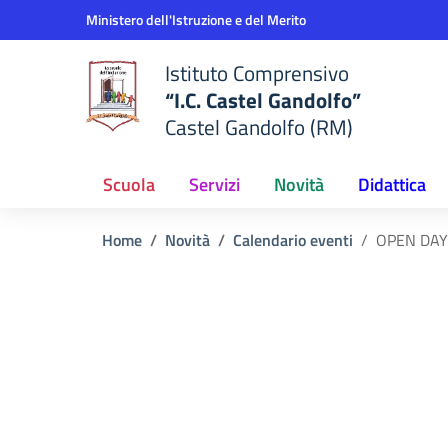
Vai ai contenuti
Vai al menu di navigazione
Vai al footer
Ministero dell'Istruzione e del Merito
Istituto Comprensivo
“I.C. Castel Gandolfo”
Castel Gandolfo (RM)
Scuola
Servizi
Novità
Didattica
Home
Novità
Calendario eventi
OPEN DAY